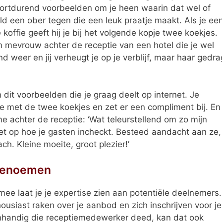
voortdurend voorbeelden om je heen waarin dat wel of
ld een ober tegen die een leuk praatje maakt. Als je ee
 koffie geeft hij je bij het volgende kopje twee koekjes.
 mevrouw achter de receptie van een hotel die je wel
end weer en jij verheugt je op je verblijf, maar haar gedra
n dit voorbeelden die je graag deelt op internet. Je
fie met de twee koekjes en zet er een compliment bij. En
me achter de receptie: ‘Wat teleurstellend om zo mijn
t op hoe je gasten incheckt. Besteed aandacht aan ze,
ch. Kleine moeite, groot plezier!’
 benoemen
mee laat je je expertise zien aan potentiële deelnemers.
ousiast raken over je aanbod en zich inschrijven voor je
 onhandig die receptiemedewerker deed, kan dat ook