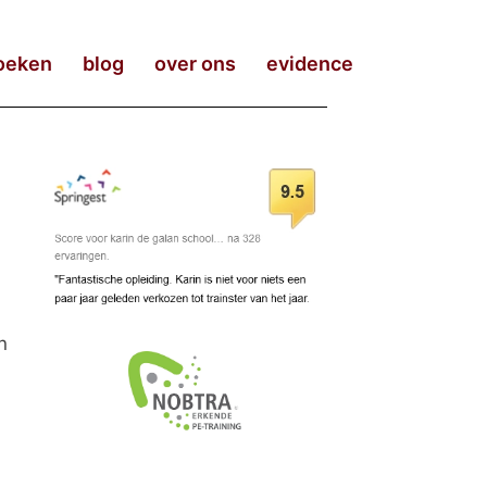
oeken
blog
over ons
evidence
n