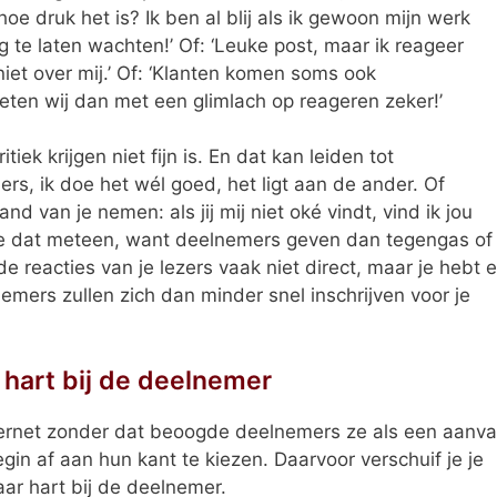
e druk het is? Ik ben al blij als ik gewoon mijn werk
 te laten wachten!’ Of: ‘Leuke post, maar ik reageer
s niet over mij.’ Of: ‘Klanten komen soms ook
eten wij dan met een glimlach op reageren zeker!’
ek krijgen niet fijn is. En dat kan leiden tot
ders, ik doe het wél goed, het ligt aan de ander. Of
d van je nemen: als jij mij niet oké vindt, vind ik jou
k je dat meteen, want deelnemers geven dan tegengas of
de reacties van je lezers vaak niet direct, maar je hebt e
emers zullen zich dan minder snel inschrijven voor je
r hart bij de deelnemer
nternet zonder dat beoogde deelnemers ze als een aanva
gin af aan hun kant te kiezen. Daarvoor verschuif je je
naar hart bij de deelnemer.