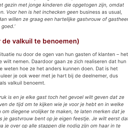
et gezin met jonge kinderen die opgetogen zijn, omdat
pen. Voor hen is het inchecken geen
business as usual
,
dan willen ze graag een hartelijke gastvrouw of gasthee
 goed.’
r de valkuil te benoemen)
ituatie nu door de ogen van hun gasten of klanten – het
oe wilt nemen. Daardoor gaan ze zich realiseren dat hun
ze weten hoe ze het anders kunnen doen. Dat is het
leer je ook weer met je hart bij de deelnemer, dus
als valkuil benoemt.
uk is en je elke gast toch het gevoel wilt geven dat ze
en de tijd om te kijken wie je voor je hebt en in welke
n om diegene vrolijker te maken, te laten merken dat je
s je gastvrouw bent op je eigen feestje. Je wilt eerst da
a je over op alle stappen die nodig zijn om haar in te