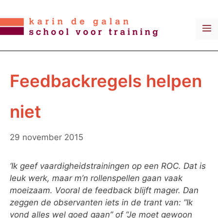
Ga
naar
M
de
inhoud
Feedbackregels helpen
niet
29 november 2015
‘Ik geef vaardigheidstrainingen op een ROC. Dat is
leuk werk, maar m’n rollenspellen gaan vaak
moeizaam. Vooral de feedback blijft mager. Dan
zeggen de observanten iets in de trant van: “Ik
vond alles wel goed gaan” of “Je moet gewoon