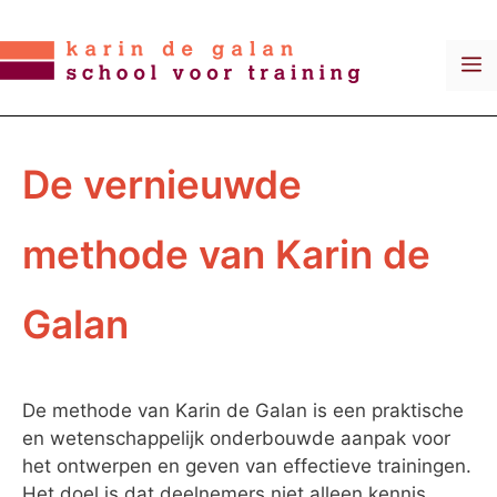
Ga
naar
M
de
inhoud
De vernieuwde
methode van Karin de
Galan
De methode van Karin de Galan is een praktische
en wetenschappelijk onderbouwde aanpak voor
het ontwerpen en geven van effectieve trainingen.
Het doel is dat deelnemers niet alleen kennis